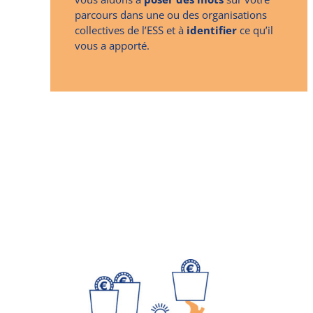
parcours dans une ou des organisations
collectives de l’ESS et à
identifier
ce qu’il
vous a apporté.