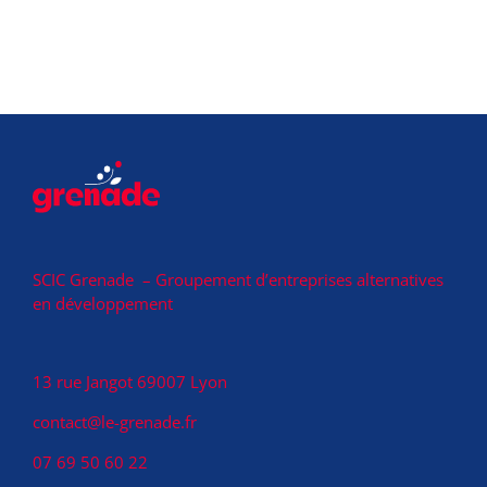
SCIC Grenade – Groupement d’entreprises alternatives
en développement
13 rue Jangot 69007 Lyon
contact@le-grenade.fr
07 69 50 60 22