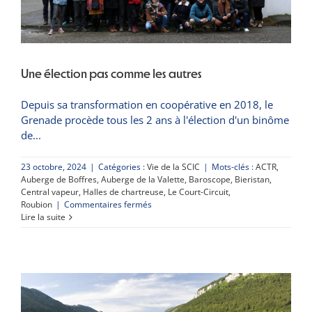
Une élection pas comme les autres
Depuis sa transformation en coopérative en 2018, le
Grenade procède tous les 2 ans à l'élection d'un binôme
de
23 octobre, 2024
|
Catégories :
Vie de la SCIC
|
Mots-clés :
ACTR
,
Auberge de Boffres
,
Auberge de la Valette
,
Baroscope
,
Bieristan
,
Central vapeur
,
Halles de chartreuse
,
Le Court-Circuit
,
sur
Roubion
|
Commentaires fermés
Une
Lire la suite
élection
pas
comme
les
autres