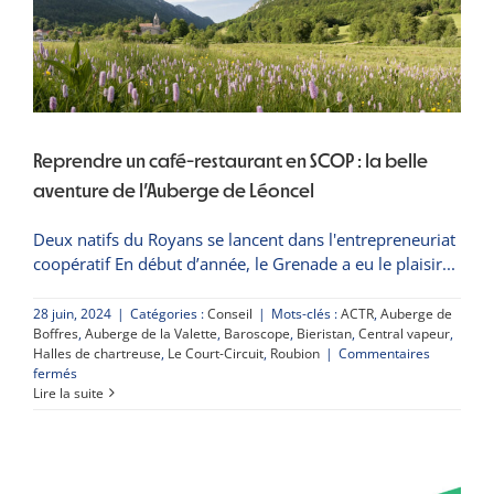
Reprendre un café-restaurant en SCOP : la belle
aventure de l’Auberge de Léoncel
Deux natifs du Royans se lancent dans l'entrepreneuriat
coopératif En début d’année, le Grenade a eu le plaisir
28 juin, 2024
|
Catégories :
Conseil
|
Mots-clés :
ACTR
,
Auberge de
Boffres
,
Auberge de la Valette
,
Baroscope
,
Bieristan
,
Central vapeur
,
Halles de chartreuse
,
Le Court-Circuit
,
Roubion
|
Commentaires
sur
fermés
Reprendre
Lire la suite
un
café-
restaurant
en
SCOP