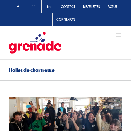
Passer
CONTACT
NEWSLETTER
ACTUS
au
contenu
CONNEXION
Halles de chartreuse