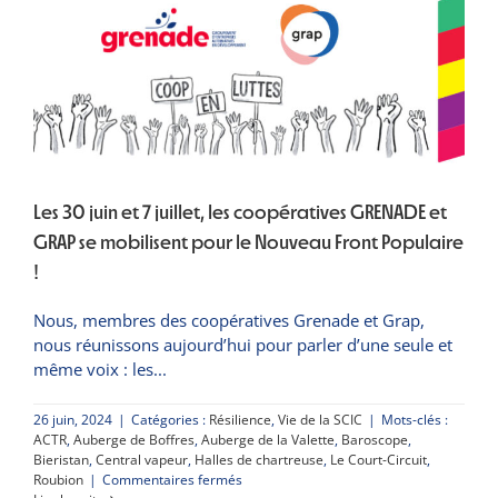
:
la
belle
aventure
de
l’Auberge
de
Léoncel
Les 30 juin et 7 juillet, les coopératives GRENADE et
GRAP se mobilisent pour le Nouveau Front Populaire
!
Nous, membres des coopératives Grenade et Grap,
nous réunissons aujourd’hui pour parler d’une seule et
même voix : les
26 juin, 2024
|
Catégories :
Résilience
,
Vie de la SCIC
|
Mots-clés :
ACTR
,
Auberge de Boffres
,
Auberge de la Valette
,
Baroscope
,
Bieristan
,
Central vapeur
,
Halles de chartreuse
,
Le Court-Circuit
,
sur
Roubion
|
Commentaires fermés