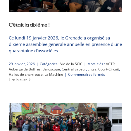
C’était la dixième !
Ce lundi 19 janvier 2026, le Grenade a organisé sa
dixième assemblée générale annuelle en présence d'une
quarantaine d'associé·es
29 janvier, 2026
|
Catégories :
Vie de la SCIC
|
Mots-clés :
ACTR
,
Auberge de Boffres
,
Baroscope
,
Central vapeur
,
cntsa
,
Court-Circuit
,
sur
Halles de chartreuse
,
La Machine
|
Commentaires fermés
C’était
Lire la suite
la
dixième
!