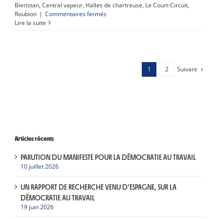
Bieristan
,
Central vapeur
,
Halles de chartreuse
,
Le Court-Circuit
,
sur
Roubion
|
Commentaires fermés
Et
Lire la suite
si
on
se
lançait
dans
Suivant
1
2
une
organisation,
sans
patron
et
sans
hiérarchie
?
Articles récents
PARUTION DU MANIFESTE POUR LA DÉMOCRATIE AU TRAVAIL
10 juillet 2026
UN RAPPORT DE RECHERCHE VENU D’ESPAGNE, SUR LA
DÉMOCRATIE AU TRAVAIL
19 juin 2026