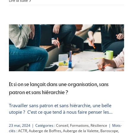
Les
Lire la suite
30
juin
et
7
juillet,
les
coopératives
GRENADE
et
GRAP
se
mobilisent
pour
le
Nouveau
Et si on se lançait dans une organisation, sans
Front
Populaire
patron et sans hiérarchie ?
!
Travailler sans patron et sans hiérarchie, une belle
utopie ? C’est ce que tend à nous faire penser les
23 mai, 2024
|
Catégories :
Conseil
,
Formations
,
Résilience
|
Mots-
clés :
ACTR
,
Auberge de Boffres
,
Auberge de la Valette
,
Baroscope
,