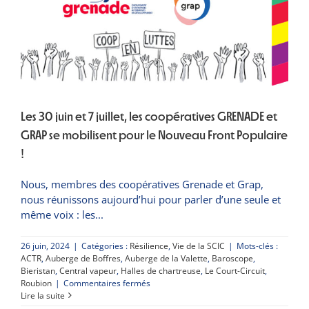
la
belle
aventure
de
l’Auberge
de
Léoncel
Les 30 juin et 7 juillet, les coopératives GRENADE et
GRAP se mobilisent pour le Nouveau Front Populaire
!
Nous, membres des coopératives Grenade et Grap,
nous réunissons aujourd’hui pour parler d’une seule et
même voix : les
26 juin, 2024
|
Catégories :
Résilience
,
Vie de la SCIC
|
Mots-clés :
ACTR
,
Auberge de Boffres
,
Auberge de la Valette
,
Baroscope
,
Bieristan
,
Central vapeur
,
Halles de chartreuse
,
Le Court-Circuit
,
sur
Roubion
|
Commentaires fermés
Les
Lire la suite
30