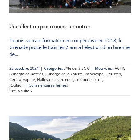
Une élection pas comme les autres
Depuis sa transformation en coopérative en 2018, le
Grenade procède tous les 2 ans à l'élection d'un binôme
de
23 octobre, 2024
|
Catégories :
Vie de la SCIC
|
Mots-clés :
ACTR
,
Auberge de Boffres
,
Auberge de la Valette
,
Baroscope
,
Bieristan
,
Central vapeur
,
Halles de chartreuse
,
Le Court-Circuit
,
sur
Roubion
|
Commentaires fermés
Une
Lire la suite
élection
pas
comme
les
autres