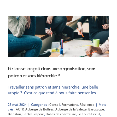
juin
et
7
juillet,
les
coopératives
GRENADE
et
GRAP
se
mobilisent
pour
le
Nouveau
Et si on se lançait dans une organisation, sans
Front
Populaire
patron et sans hiérarchie ?
!
Travailler sans patron et sans hiérarchie, une belle
utopie ? C’est ce que tend à nous faire penser les
23 mai, 2024
|
Catégories :
Conseil
,
Formations
,
Résilience
|
Mots-
clés :
ACTR
,
Auberge de Boffres
,
Auberge de la Valette
,
Baroscope
,
Bieristan
,
Central vapeur
,
Halles de chartreuse
,
Le Court-Circuit
,