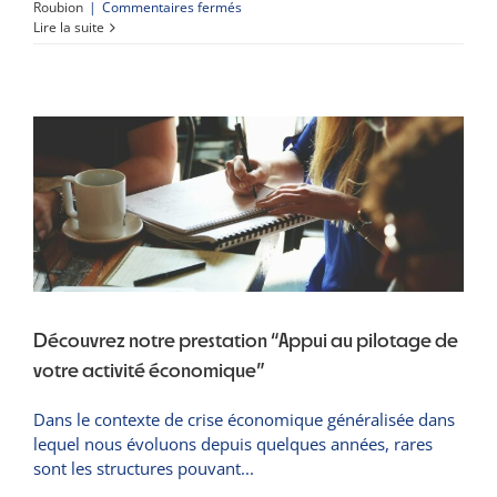
sur
Roubion
|
Commentaires fermés
Et
Lire la suite
si
on
se
lançait
dans
une
organisation,
sans
patron
et
sans
hiérarchie
?
Découvrez notre prestation “Appui au pilotage de
votre activité économique”
Dans le contexte de crise économique généralisée dans
lequel nous évoluons depuis quelques années, rares
sont les structures pouvant