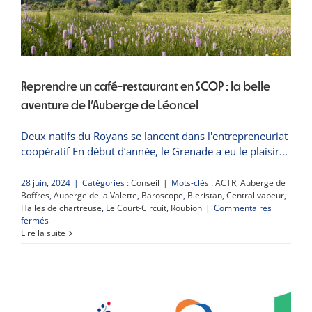
Reprendre un café-restaurant en SCOP : la belle
aventure de l’Auberge de Léoncel
Deux natifs du Royans se lancent dans l'entrepreneuriat
coopératif En début d’année, le Grenade a eu le plaisir
28 juin, 2024
|
Catégories :
Conseil
|
Mots-clés :
ACTR
,
Auberge de
Boffres
,
Auberge de la Valette
,
Baroscope
,
Bieristan
,
Central vapeur
,
Halles de chartreuse
,
Le Court-Circuit
,
Roubion
|
Commentaires
sur
fermés
Reprendre
Lire la suite
un
café-
restaurant
en
SCOP
: