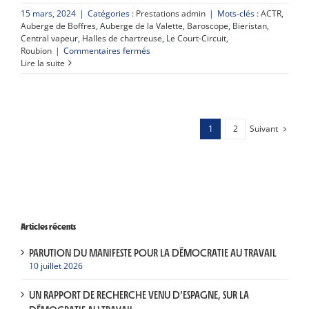
15 mars, 2024
|
Catégories :
Prestations admin
|
Mots-clés :
ACTR
,
Auberge de Boffres
,
Auberge de la Valette
,
Baroscope
,
Bieristan
,
Central vapeur
,
Halles de chartreuse
,
Le Court-Circuit
,
sur
Roubion
|
Commentaires fermés
Découvrez
Lire la suite
notre
prestation
“Appui
au
pilotage
Suivant
1
2
de
votre
activité
économique”
Articles récents
PARUTION DU MANIFESTE POUR LA DÉMOCRATIE AU TRAVAIL
10 juillet 2026
UN RAPPORT DE RECHERCHE VENU D’ESPAGNE, SUR LA